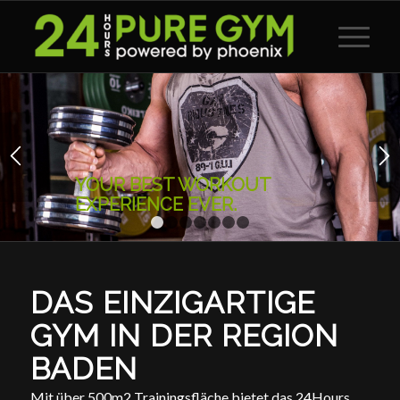
Hauptnaviga
YOUR BEST WORKOUT
EXPERIENCE EVER.
1
2
3
4
5
6
7
DAS EINZIGARTIGE
GYM IN DER REGION
BADEN
Mit über 500m2 Trainingsfläche bietet das 24Hours